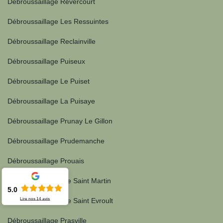
Débroussaillage Revercourt
Débroussaillage Les Ressuintes
Débroussaillage Reclainville
Débroussaillage Puiseux
Débroussaillage Le Puiset
Débroussaillage La Puisaye
Débroussaillage Prunay Le Gillon
Débroussaillage Prudemanche
Débroussaillage Prouais
Débroussaillage Pre Saint Martin
5.0
Lire nos
14
avis
Débroussaillage Pre Saint Evroult
Débroussaillage Prasville