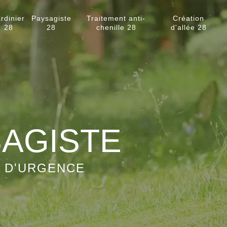
rdinier
Paysagiste
Traitement anti-
Création
28
28
chenille 28
d'allée 28
SAGISTE
S D'URGENCE