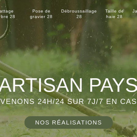
attage
Pose de
Débroussaillage
Taille de
Ja
rbre 28
gravier 28
28
haie 28
ARTISAN PAY
VENONS 24H/24 SUR 7J/7 EN CA
NOS RÉALISATIONS