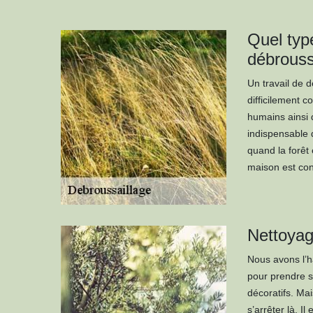
Quel type
débrouss
Un travail de 
difficilement c
humains ainsi q
indispensable 
quand la forêt 
maison est con
Nettoyag
Nous avons l’ha
pour prendre s
décoratifs. Mai
s’arrêter là. Il