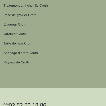
Traitement anti-chenille Croth
Pose de gravier Croth
Elagueur Croth
Jardinier Croth
Taille de haie Croth
Abattage d'arbre Croth
Paysagiste Croth
02 52 56 18 86