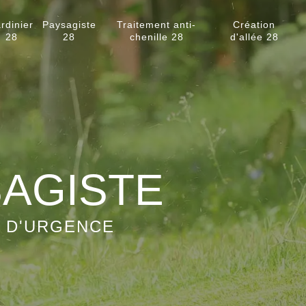
rdinier
Paysagiste
Traitement anti-
Création
28
28
chenille 28
d'allée 28
SAGISTE
S D'URGENCE