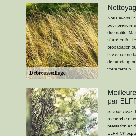
Nettoyag
Nous avons l’ha
pour prendre s
décoratifs. Mai
s’arrêter là. Il
propagation du 
l’évacuation de
demande quand
votre terrain.
Meilleur
par ELF
Si vous vivez 
recherche d’un
prestation en 
ELFRICK espace