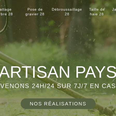
attage
Pose de
Débroussaillage
Taille de
Ja
rbre 28
gravier 28
28
haie 28
ARTISAN PAY
VENONS 24H/24 SUR 7J/7 EN CA
NOS RÉALISATIONS