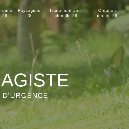
rdinier
Paysagiste
Traitement anti-
Création
28
28
chenille 28
d'allée 28
SAGISTE
S D'URGENCE