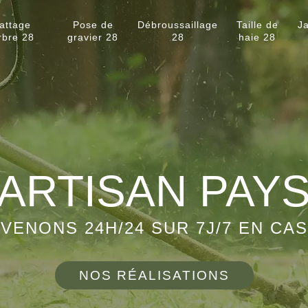
attage
Pose de
Débroussaillage
Taille de
Ja
rbre 28
gravier 28
28
haie 28
ARTISAN PAY
VENONS 24H/24 SUR 7J/7 EN CA
NOS RÉALISATIONS