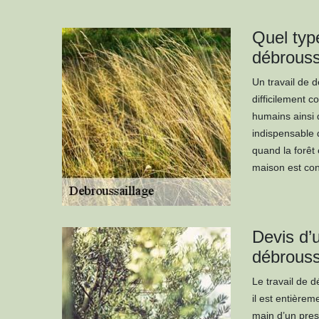
Quel type
débrouss
Un travail de 
difficilement c
humains ainsi q
indispensable 
quand la forêt 
maison est con
Devis d’
débrouss
Le travail de d
il est entièrem
main d’un pres