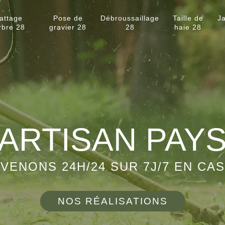
attage
Pose de
Débroussaillage
Taille de
Ja
rbre 28
gravier 28
28
haie 28
ARTISAN PAY
VENONS 24H/24 SUR 7J/7 EN CA
NOS RÉALISATIONS