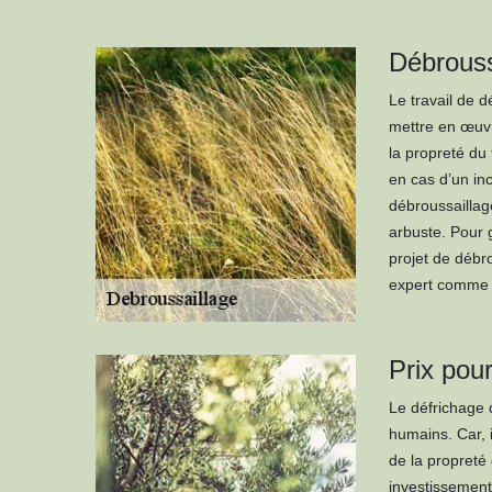
Débrouss
Le travail de d
mettre en œuvre
la propreté du 
en cas d’un inc
débroussaillag
arbuste. Pour 
projet de débro
expert comme 
Prix pour
Le défrichage d
humains. Car, i
de la propreté 
investissement