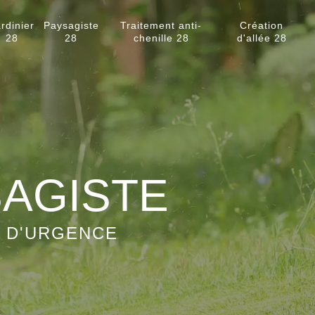
rdinier
Paysagiste
Traitement anti-
Création
28
28
chenille 28
d'allée 28
SAGISTE
S D'URGENCE