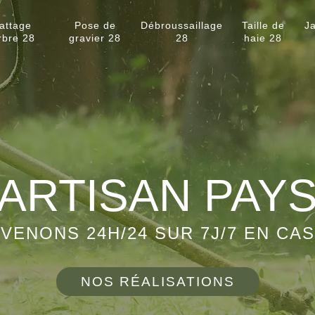
attage
Pose de
Débroussaillage
Taille de
Ja
rbre 28
gravier 28
28
haie 28
ARTISAN PAY
VENONS 24H/24 SUR 7J/7 EN CA
NOS RÉALISATIONS