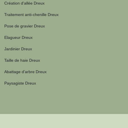
Création d'allée Dreux
Traitement anti-chenille Dreux
Pose de gravier Dreux
Elagueur Dreux
Jardinier Dreux
Taille de haie Dreux
Abattage d'arbre Dreux
Paysagiste Dreux