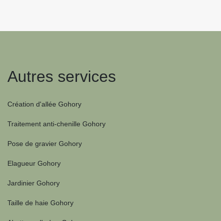
Autres services
Création d'allée Gohory
Traitement anti-chenille Gohory
Pose de gravier Gohory
Elagueur Gohory
Jardinier Gohory
Taille de haie Gohory