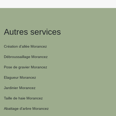
Autres services
Création d'allée Morancez
Débroussaillage Morancez
Pose de gravier Morancez
Elagueur Morancez
Jardinier Morancez
Taille de haie Morancez
Abattage d'arbre Morancez