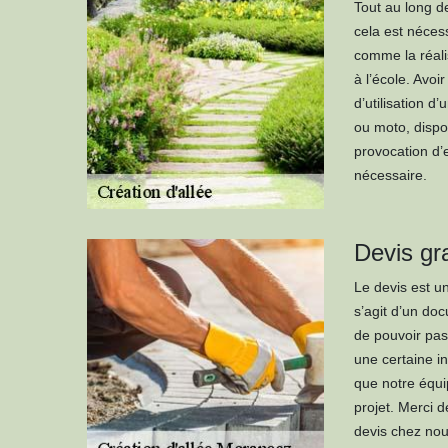
Tout au long d
cela est nécess
comme la réalis
à l’école. Avoi
d’utilisation d
ou moto, dispos
provocation d’e
nécessaire.
Devis gra
Le devis est un
s’agit d’un doc
de pouvoir pa
une certaine i
que notre équi
projet. Merci 
devis chez nou