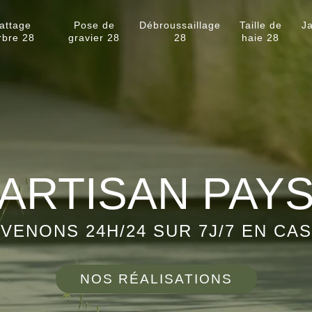
attage
Pose de
Débroussaillage
Taille de
Ja
rbre 28
gravier 28
28
haie 28
ARTISAN PAY
VENONS 24H/24 SUR 7J/7 EN CA
NOS RÉALISATIONS