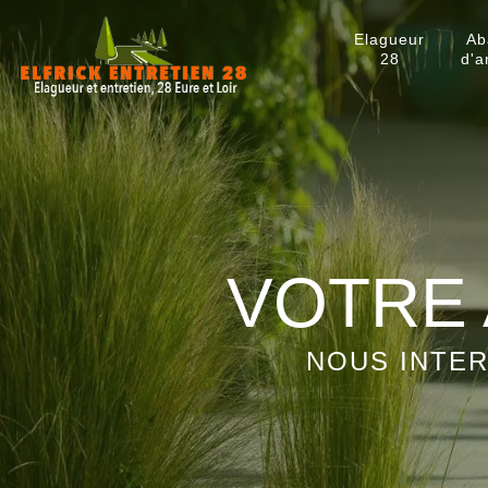
Elagueur
Ab
28
d'a
VOTRE 
NOUS INTER