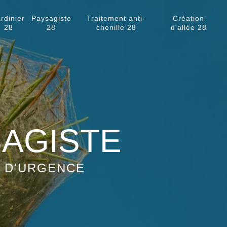
rdinier
Paysagiste
Traitement anti-
Création
28
28
chenille 28
d'allée 28
SAGISTE
S D'URGENCE