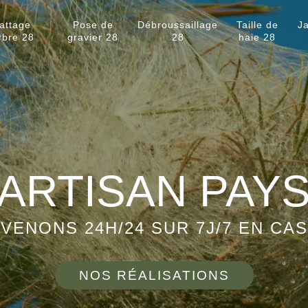
attage
Pose de
Débroussaillage
Taille de
Ja
rbre 28
gravier 28
28
haie 28
ARTISAN PAY
VENONS 24H/24 SUR 7J/7 EN CA
NOS RÉALISATIONS