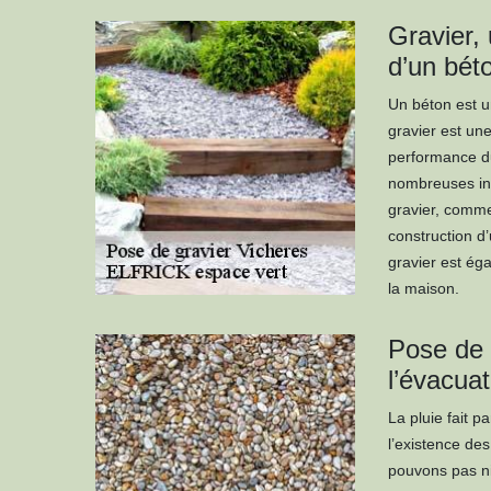
Gravier, 
d’un bét
Un béton est u
gravier est une
performance du
nombreuses inte
gravier, comme 
construction d’
gravier est ég
la maison.
Pose de g
l’évacua
La pluie fait p
l’existence de
pouvons pas nie