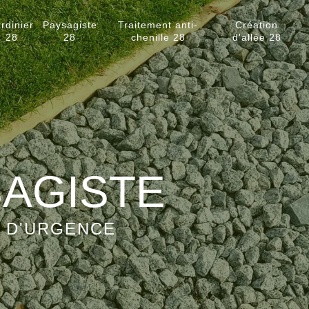
rdinier
Paysagiste
Traitement anti-
Création
28
28
chenille 28
d'allée 28
SAGISTE
S D'URGENCE