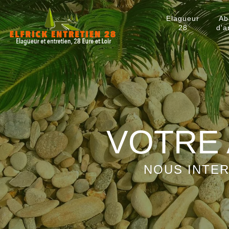
Elagueur
Ab
28
d'a
VOTRE 
NOUS INTER