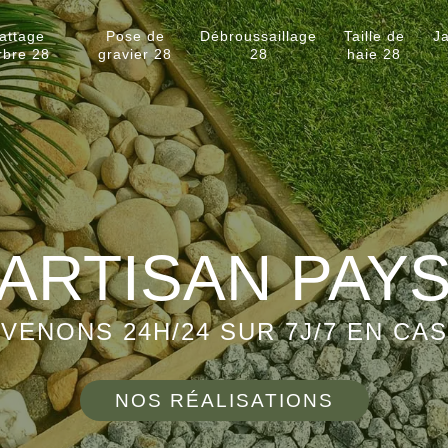
attage
Pose de
Débroussaillage
Taille de
Ja
rbre 28
gravier 28
28
haie 28
ARTISAN PAY
VENONS 24H/24 SUR 7J/7 EN CA
NOS RÉALISATIONS