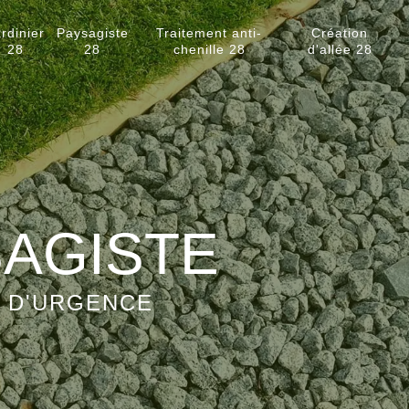
rdinier
Paysagiste
Traitement anti-
Création
28
28
chenille 28
d'allée 28
SAGISTE
S D'URGENCE