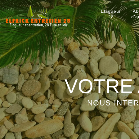
Elagueur
Ab
28
d'a
VOTRE 
NOUS INTER