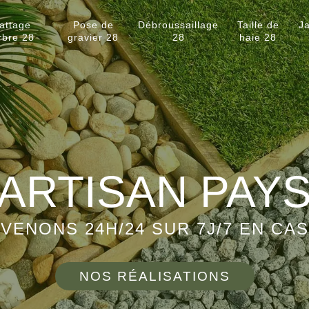
attage
Pose de
Débroussaillage
Taille de
Ja
rbre 28
gravier 28
28
haie 28
ARTISAN PAY
VENONS 24H/24 SUR 7J/7 EN CA
NOS RÉALISATIONS