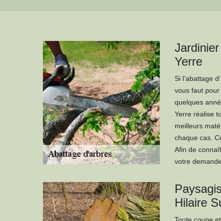
Jardinier
Yerre
Si l’abattage d
vous faut pour
quelques année
Yerre réalise t
meilleurs maté
chaque cas. Ce
Afin de connaît
votre demande
Paysagis
Hilaire S
Toute coupe et 