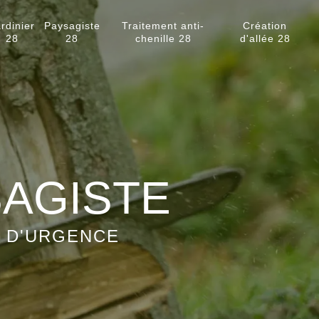
rdinier
Paysagiste
Traitement anti-
Création
28
28
chenille 28
d'allée 28
SAGISTE
S D'URGENCE