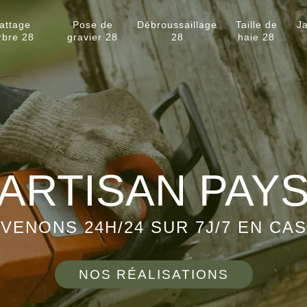
attage
Pose de
Débroussaillage
Taille de
Ja
rbre 28
gravier 28
28
haie 28
ARTISAN PAY
VENONS 24H/24 SUR 7J/7 EN CA
NOS RÉALISATIONS