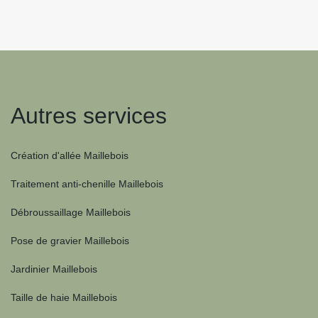
Autres services
Création d'allée Maillebois
Traitement anti-chenille Maillebois
Débroussaillage Maillebois
Pose de gravier Maillebois
Jardinier Maillebois
Taille de haie Maillebois