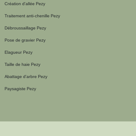
Création d'allée Pezy
Traitement anti-chenille Pezy
Débroussaillage Pezy
Pose de gravier Pezy
Elagueur Pezy
Taille de haie Pezy
Abattage d'arbre Pezy
Paysagiste Pezy