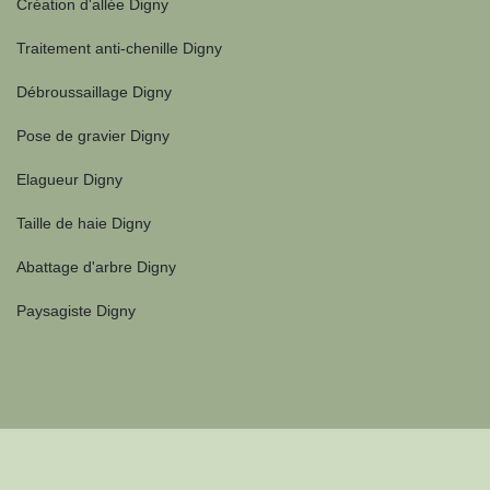
Création d'allée Digny
Traitement anti-chenille Digny
Débroussaillage Digny
Pose de gravier Digny
Elagueur Digny
Taille de haie Digny
Abattage d'arbre Digny
Paysagiste Digny