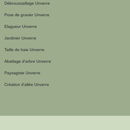
Débroussaillage Unverre
Pose de gravier Unverre
Elagueur Unverre
Jardinier Unverre
Taille de haie Unverre
Abattage d'arbre Unverre
Paysagiste Unverre
Création d'allée Unverre