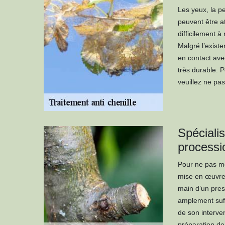
Les yeux, la pe
peuvent être at
difficilement à
Malgré l’exist
en contact avec
très durable. P
veuillez ne pas
Spécialis
processi
Pour ne pas met
mise en œuvre 
main d’un prest
amplement suff
de son interven
préparation de 