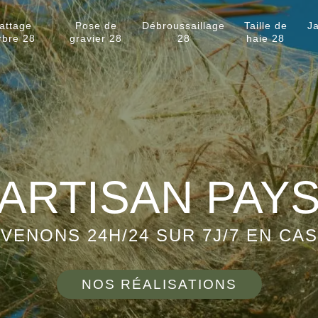
attage
Pose de
Débroussaillage
Taille de
Ja
rbre 28
gravier 28
28
haie 28
ARTISAN PAY
VENONS 24H/24 SUR 7J/7 EN CA
NOS RÉALISATIONS