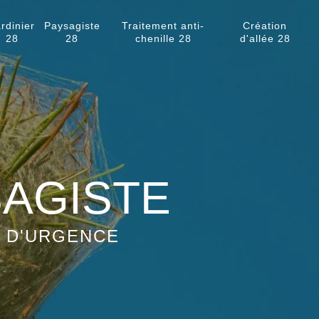
rdinier
Paysagiste
Traitement anti-
Création
28
28
chenille 28
d'allée 28
SAGISTE
S D'URGENCE