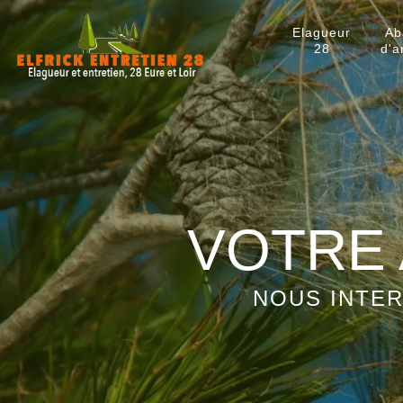
Elagueur
Ab
28
d'a
VOTRE 
NOUS INTER