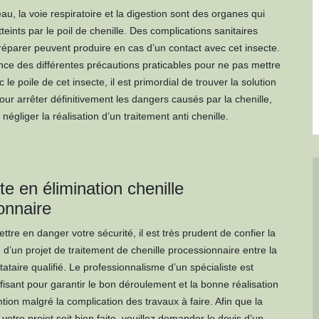
au, la voie respiratoire et la digestion sont des organes qui
teints par le poil de chenille. Des complications sanitaires
 réparer peuvent produire en cas d’un contact avec cet insecte.
ence des différentes précautions praticables pour ne pas mettre
 le poile de cet insecte, il est primordial de trouver la solution
our arrêter définitivement les dangers causés par la chenille,
 négliger la réalisation d’un traitement anti chenille.
te en élimination chenille
onnaire
tre en danger votre sécurité, il est très prudent de confier la
d’un projet de traitement de chenille processionnaire entre la
ataire qualifié. Le professionnalisme d’un spécialiste est
isant pour garantir le bon déroulement et la bonne réalisation
tion malgré la complication des travaux à faire. Afin que la
votre projet soit bien faite, veuillez demander le devis d’un