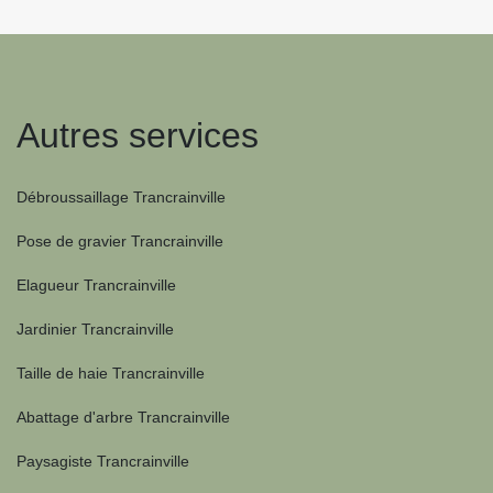
Autres services
Débroussaillage Trancrainville
Pose de gravier Trancrainville
Elagueur Trancrainville
Jardinier Trancrainville
Taille de haie Trancrainville
Abattage d'arbre Trancrainville
Paysagiste Trancrainville