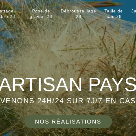
attage
Pose de
Débroussaillage
Taille de
Ja
rbre 28
gravier 28
28
haie 28
ARTISAN PAY
VENONS 24H/24 SUR 7J/7 EN CA
NOS RÉALISATIONS