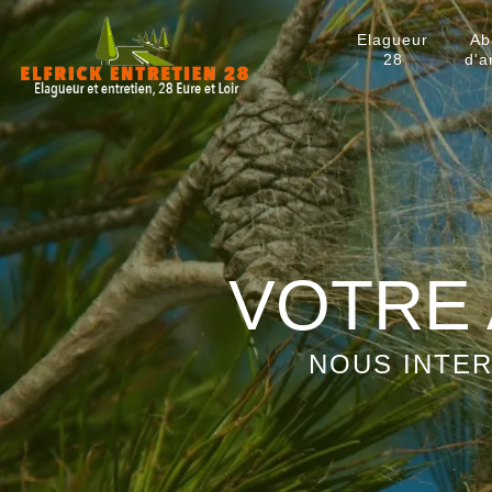
Elagueur
Ab
28
d'a
VOTRE 
NOUS INTER