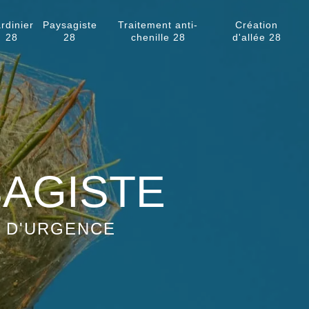
rdinier
Paysagiste
Traitement anti-
Création
28
28
chenille 28
d'allée 28
SAGISTE
S D'URGENCE