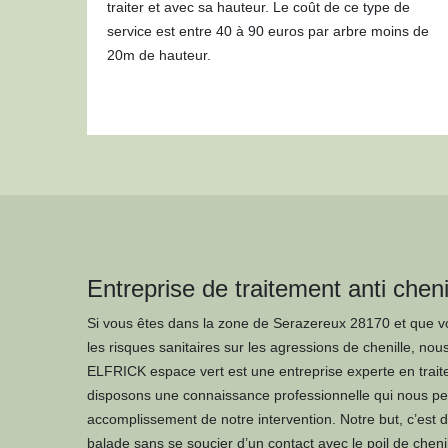
traiter et avec sa hauteur. Le coût de ce type de
service est entre 40 à 90 euros par arbre moins de
20m de hauteur.
Entreprise de traitement anti chen
Si vous êtes dans la zone de Serazereux 28170 et que vo
les risques sanitaires sur les agressions de chenille, nou
ELFRICK espace vert est une entreprise experte en trait
disposons une connaissance professionnelle qui nous per
accomplissement de notre intervention. Notre but, c’est de
balade sans se soucier d’un contact avec le poil de chen