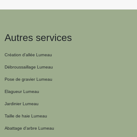
Autres services
Création d'allée Lumeau
Débroussaillage Lumeau
Pose de gravier Lumeau
Elagueur Lumeau
Jardinier Lumeau
Taille de haie Lumeau
Abattage d'arbre Lumeau