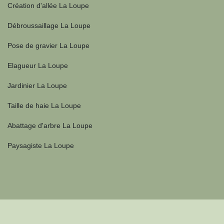
Création d'allée La Loupe
Débroussaillage La Loupe
Pose de gravier La Loupe
Elagueur La Loupe
Jardinier La Loupe
Taille de haie La Loupe
Abattage d'arbre La Loupe
Paysagiste La Loupe