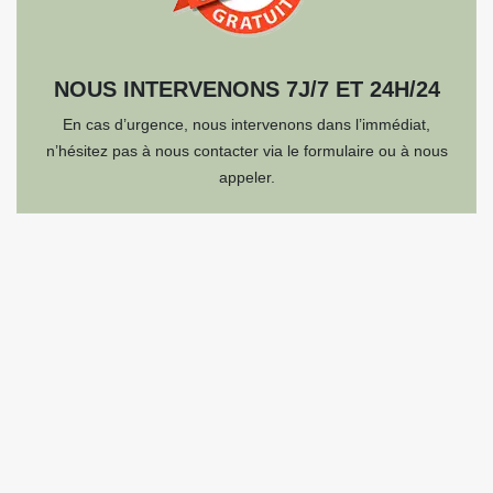
NOUS INTERVENONS 7J/7 ET 24H/24
En cas d’urgence, nous intervenons dans l’immédiat,
n’hésitez pas à nous contacter via le formulaire ou à nous
appeler.