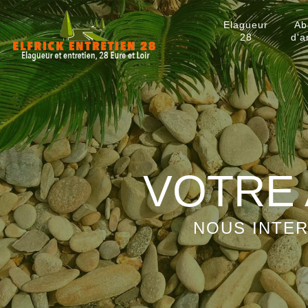
Elagueur
Ab
28
d'a
VOTRE 
NOUS INTER