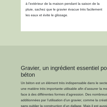
à l’extérieur de la maison pendant la saison de la
pluie, sachez que le gravier évacue très facilement
les eaux et évite le glissage.
Gravier, un ingrédient essentiel po
béton
Un béton est un élément très indispensable dans le sect
une matière très importante utilisable afin d’assurer la 
face à des différentes formes d’agression. Des nombreus
additionnées par l’utilisation d’un gravier, comme la créati
sans oublier la construction d’un dallage. Mais il est aus