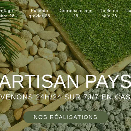
attage
Pose de
Débroussaillage
Taille de
Ja
rbre 28
gravier 28
28
haie 28
ARTISAN PAY
VENONS 24H/24 SUR 7J/7 EN CA
NOS RÉALISATIONS