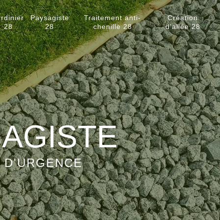
rdinier
Paysagiste
Traitement anti-
Création
28
28
chenille 28
d'allée 28
SAGISTE
S D'URGENCE