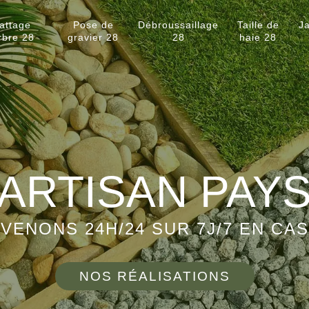
attage
Pose de
Débroussaillage
Taille de
Ja
rbre 28
gravier 28
28
haie 28
ARTISAN PAY
VENONS 24H/24 SUR 7J/7 EN CA
NOS RÉALISATIONS