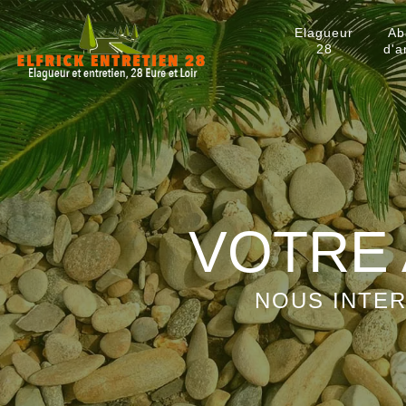
Elagueur
Ab
28
d'a
VOTRE 
NOUS INTER