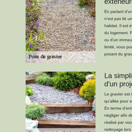
extérieu
En parlant d’u
n’est pas lié u
habitat. Il est
du logement. P
ou d’un immeub
limité, vous po
posant du grav
La simpli
d’un proj
Le gravier est 
qu’allée pour e
En terme d’ent
négliger afin d
réalisé par vo
nettoyage lors 