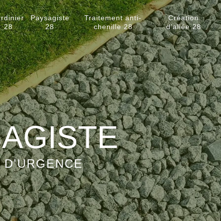
rdinier
Paysagiste
Traitement anti-
Création
28
28
chenille 28
d'allée 28
SAGISTE
S D'URGENCE