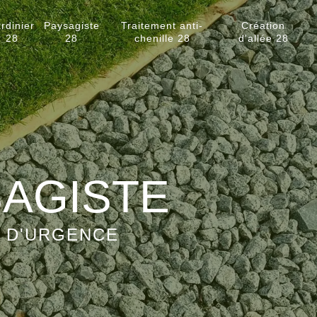
rdinier
Paysagiste
Traitement anti-
Création
28
28
chenille 28
d'allée 28
SAGISTE
S D'URGENCE