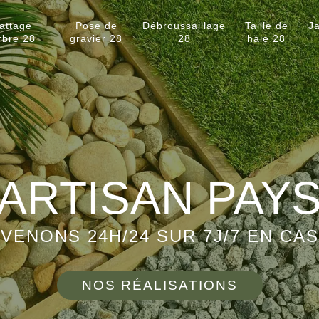
attage
Pose de
Débroussaillage
Taille de
Ja
rbre 28
gravier 28
28
haie 28
ARTISAN PAY
VENONS 24H/24 SUR 7J/7 EN CA
NOS RÉALISATIONS