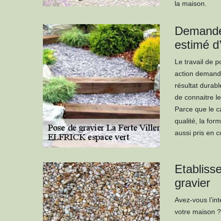
la maison.
Demander
estimé d
Le travail de p
action demande
résultat durabl
de connaitre l
Parce que le c
qualité, la for
aussi pris en 
Etabliss
gravier
Avez-vous l’in
votre maison ?