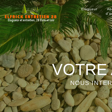
Elagueur
Ab
28
d'a
VOTRE 
NOUS INTER