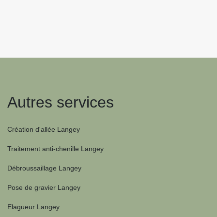
Autres services
Création d'allée Langey
Traitement anti-chenille Langey
Débroussaillage Langey
Pose de gravier Langey
Elagueur Langey