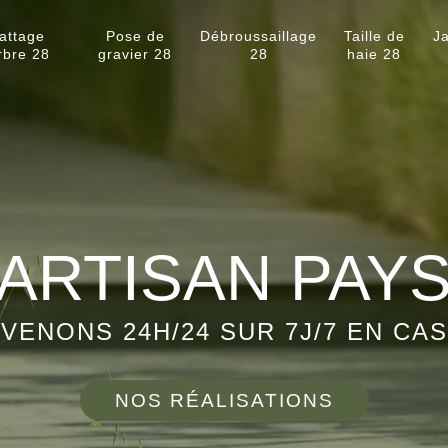
attage
Pose de
Débroussaillage
Taille de
Ja
rbre 28
gravier 28
28
haie 28
ARTISAN PAY
VENONS 24H/24 SUR 7J/7 EN CA
NOS RÉALISATIONS