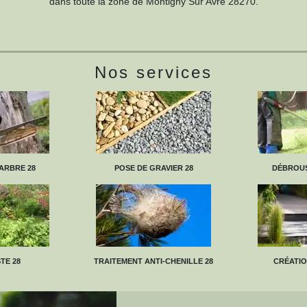
dans toute la zone de Montigny Sur Avre 28270.
Nos services
ARBRE 28
POSE DE GRAVIER 28
DÉBROUS
TE 28
TRAITEMENT ANTI-CHENILLE 28
CRÉATIO