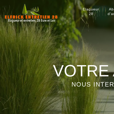
Elagueur
Ab
28
d'a
VOTRE 
NOUS INTER