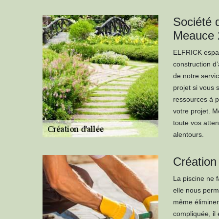
Société d
Meauce 
ELFRICK espace
construction d’
de notre servi
projet si vous
ressources à p
votre projet. 
toute vos atte
alentours.
Création 
La piscine ne f
elle nous perm
même éliminer l
compliquée, il 