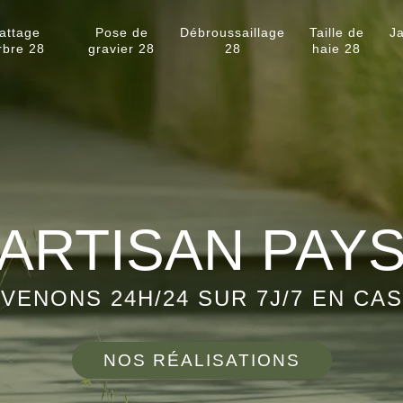
attage
Pose de
Débroussaillage
Taille de
Ja
rbre 28
gravier 28
28
haie 28
ARTISAN PAY
VENONS 24H/24 SUR 7J/7 EN CA
NOS RÉALISATIONS