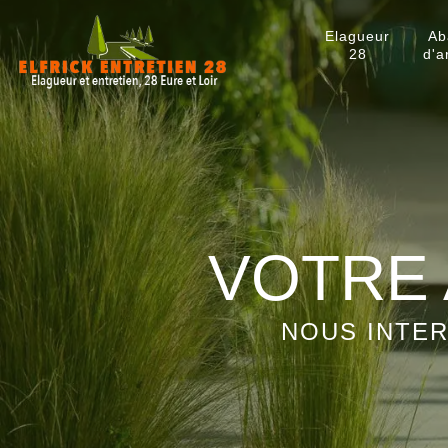
Elagueur
Ab
28
d'a
VOTRE 
NOUS INTER