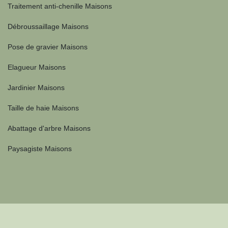
Traitement anti-chenille Maisons
Débroussaillage Maisons
Pose de gravier Maisons
Elagueur Maisons
Jardinier Maisons
Taille de haie Maisons
Abattage d'arbre Maisons
Paysagiste Maisons