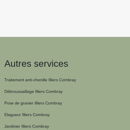
Autres services
Traitement anti-chenille Illiers Combray
Débroussaillage Illiers Combray
Pose de gravier Illiers Combray
Elagueur Illiers Combray
Jardinier Illiers Combray