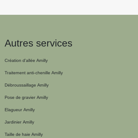
Autres services
Création d'allée Amilly
Traitement anti-chenille Amilly
Débroussaillage Amilly
Pose de gravier Amilly
Elagueur Amilly
Jardinier Amilly
Taille de haie Amilly